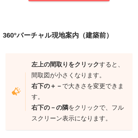
360°バーチャル現地案内（建築前）
左上の間取りをクリック
すると、
間取図が
小さくなります
。
右下の＋－
で
大きさを変更
できま
す。
右下の－の隣
をクリックで、
フル
スクリーン表示
になります。