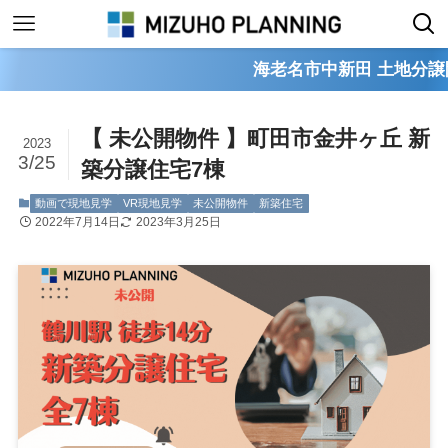
海老名市中新田 土地分譲開始！売
【 未公開物件 】町田市金井ヶ丘 新
2023
3/25
築分譲住宅7棟
動画で現地見学
VR現地見学
未公開物件
新築住宅
2022年7月14日
2023年3月25日