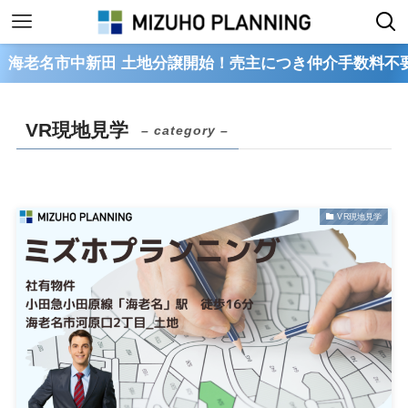
市中新田 土地分譲開始！売主につき仲介手数料不要
VR現地見学
– category –
VR現地見学